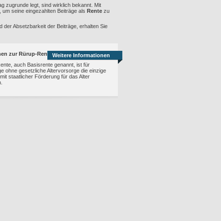
 zugrunde legt, sind wirklich bekannt. Mit
 um seine eingezahlten Beiträge als
Rente
zu
d der Absetzbarkeit der Beiträge, erhalten Sie
nen zur Rürup-Rente
Weitere Informationen
nte, auch Basisrente genannt, ist für
e ohne gesetzliche Altervorsorge die einzige
 mit staatlicher Förderung für das Alter
.