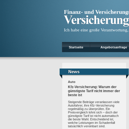
Finanz- und Versicherun
Ich habe eine große Verantwortung, w
Startseite
Angebotsanfrage
News
News
Auto
Kfz-Versicherung: Warum der
günstigste Tarif nicht immer der
beste ist
Steigende Beiträge veranlassen viele
Autofahrer, ihre Kfz-Versicherung
regelmäßig zu überprüfen. Ein
Preisvergleich lohnt sich – doch der
günstigste Tarif ist nicht automatisch
die beste Wahl. Entscheidend ist,
welche Leistungen im Schadenfall
tatsächlich vereinbart sind.