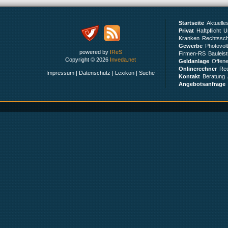
Startseite
Aktuelle
Privat
Haftpflicht
Un
Kranken
Rechtssch
Gewerbe
Photovol
powered by
IReS
Firmen-RS
Bauleis
Copyright © 2026
Inveda.net
Geldanlage
Offen
Onlinerechner
Rec
Impressum
|
Datenschutz
|
Lexikon
|
Suche
Kontakt
Beratung
Angebotsanfrage