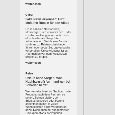
weiterlesen
Cyber
Fake News erkennen: Fünf
einfache Regeln für den Alltag
Ob in sozialen Netzwerken,
Messenger-Diensten oder per E-Mail
– Falschmeldungen verbreiten sich
oft schneller als überprüfte
Informationen. Sie können Ängste
schüren, zu Fehlentscheidungen
führen oder sogar Betrugsversuche
vorbereiten. Umso wichtiger ist es,
Nachrichten vor dem Weiterleiten
kritisch zu prüfen.
weiterlesen
Reise
Urlaub ohne Sorgen: Was
Nachbarn dürfen – und wer bei
Schäden haftet
Wer verreist, bittet oft Nachbarn oder
Freunde, nach dem Rechten zu
sehen. Blumen gießen, den
Briefkasten leeren oder Pakete
annehmen gehört in vielen
Wohngebieten selbstverständlich
dazu. Doch auch bei gut gemeinter
Hilfe kann etwas schiefgehen.