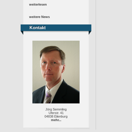
weiterlesen
weitere News
Kontakt
Kontakt
Jörg Semmling
Uferstr. 41
04838 Eilenburg
mehr...