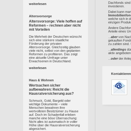
Dachfonds sind 
weiterlesen
investieren.
Dabei kann man
Immobilienfon
Altersvorsorge
welche sich in 
Altersvorsorge: Viele hoffen auf
einzigen Produk
Reformen – rechnen aber nicht
Andere Dachfond
mit Vorteilen
Anteile eines Un
Die Mehrheit der Deutschen wünscht
...
aber
von Nacht
sich eine stärkere staatliche
gekauften Fonds
Förderung der privaten
zu zahlen sind.
Altersvorsorge. Gleichzeitig glauben
...
allerdings
dür
viele nicht, selbst von den geplanten
aktiv angeboten
Reformen zu profitieren. Das zeigt
eine aktuelle Umfrage unter
...
oder
der Anleg
Erwachsenen in Deutschland.
weiterlesen
Kontaktieren
Haus & Wohnen
Wertsachen sicher
aufbewahren: Reicht die
Hausratversicherung aus?
Schmuck, Gold, Bargeld oder
wichtige Dokumente – viele
Menschen bewahren ihre
wertvollsten Besitztümer zu Hause
auf. Doch im Schadenfall erleben
manche eine böse Überraschung:
Nicht alles ist automatisch in voller
Höhe über die Hausratversicherung
abgesichert.