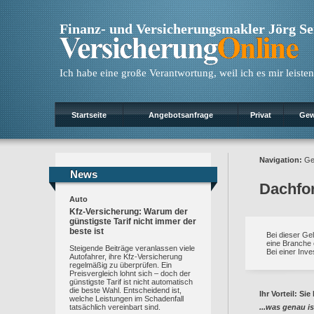
Finanz- und Versicherungsmakler Jörg S
Ich habe eine große Verantwortung, weil ich es mir leisten
Startseite
Angebotsanfrage
Privat
Gew
Navigation:
Ge
News
News
Dachfo
Auto
Kfz-Versicherung: Warum der
günstigste Tarif nicht immer der
beste ist
Bei dieser Ge
eine Branche 
Steigende Beiträge veranlassen viele
Bei einer Inve
Autofahrer, ihre Kfz-Versicherung
regelmäßig zu überprüfen. Ein
Preisvergleich lohnt sich – doch der
günstigste Tarif ist nicht automatisch
die beste Wahl. Entscheidend ist,
Ihr Vorteil: Si
welche Leistungen im Schadenfall
tatsächlich vereinbart sind.
...was genau i