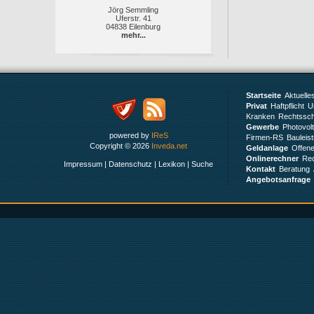
Jörg Semmling
Uferstr. 41
04838 Eilenburg
mehr...
Startseite
Aktuelle
Privat
Haftpflicht
Un
Kranken
Rechtssch
Gewerbe
Photovol
powered by
IReS
Firmen-RS
Bauleis
Copyright © 2026
Inveda.net
Geldanlage
Offen
Onlinerechner
Rec
Impressum
|
Datenschutz
|
Lexikon
|
Suche
Kontakt
Beratung
Angebotsanfrage