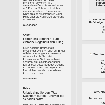
Menschen bewahren ihre
Fahrerf
wertvollsten Besitztümer zu Hause
haftet 
auf. Doch im Schadenfall erleben
manche eine böse Überraschung:
Nicht alles ist automatisch in voller
Höhe über die Hausratversicherung
abgesichert.
Zu empfehlen
Unfallfolgen
weiterlesen
Fah
reg
häu
Cyber
Fake News erkennen: Fünf
einfache Regeln für den Alltag
Ob in sozialen Netzwerken,
Messenger-Diensten oder per E-Mail
– Falschmeldungen verbreiten sich
Welche 
oft schneller als überprüfte
Informationen. Sie können Ängste
Sie
schüren, zu Fehlentscheidungen
Tag
führen oder sogar Betrugsversuche
Bei
vorbereiten. Umso wichtiger ist es,
z.B
Nachrichten vor dem Weiterleiten
Wic
kritisch zu prüfen.
weiterlesen
Reise
Versich
Urlaub ohne Sorgen: Was
Nachbarn dürfen – und wer bei
Die Insassen-
Schäden haftet
Pa
Wer verreist, bittet oft Nachbarn oder