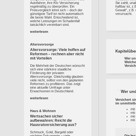
Sie zahlt, un
Autofahrer, ihre Kfz-Versicherung
haftbar ist, z
regelmäßig zu überprüfen. Ein
Gewalt", z.B.
Preisvergleich lohnt sich – doch der
verursacht.
günstigste Tarif ist nicht automatisch
die beste Wahl. Entscheidend ist,
welche Leistungen im Schadenfall
tatsächlich vereinbart sind.
weiterlesen
Altersvorsorge
Altersvorsorge: Viele hoffen auf
Kapitelübe
Reformen – rechnen aber nicht
mit Vorteilen
Wer und
Welche
Versic
Die Mehrheit der Deutschen wünscht
sich eine stärkere staatliche
Förderung der privaten
Altersvorsorge. Gleichzeitig glauben
viele nicht, selbst von den geplanten
Reformen zu profitieren. Das zeigt
eine aktuelle Umfrage unter
Erwachsenen in Deutschland.
Wer und
weiterlesen
Versichert s
im unmittel
mit
Haus & Wohnen
mit
Wertsachen sicher
mit
mit
aufbewahren: Reicht die
Hausratversicherung aus?
Schmuck, Gold, Bargeld oder
wichtige Dokumente – viele
Die Ins