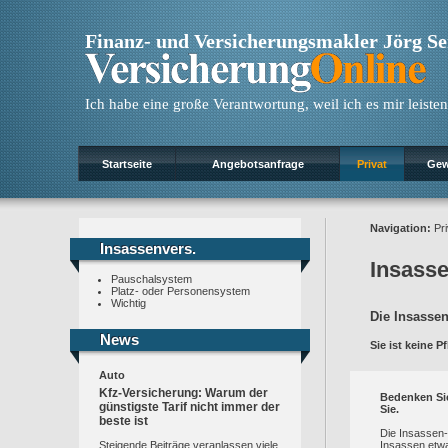
Finanz- und Versicherungsmakler Jörg S
Ich habe eine große Verantwortung, weil ich es mir leisten
Startseite
Angebotsanfrage
Privat
Gew
Navigation:
Pri
Insassenvers.
Insassenvers.
Insasse
Pauschalsystem
Platz- oder Personensystem
Wichtig
Die Insassen
News
News
Sie ist keine P
Auto
Kfz-Versicherung: Warum der
Bedenken Sie
günstigste Tarif nicht immer der
Sie.
beste ist
Die Insassen-
Insassen etwa
Steigende Beiträge veranlassen viele