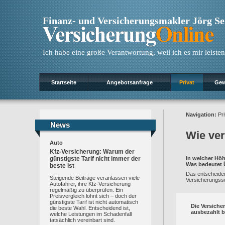
Finanz- und Versicherungsmakler Jörg S
Ich habe eine große Verantwortung, weil ich es mir leisten
Startseite
Angebotsanfrage
Privat
Gew
Navigation:
Pri
News
News
Wie ver
Auto
Kfz-Versicherung: Warum der
günstigste Tarif nicht immer der
In welcher Höh
Was bedeutet 
beste ist
Das entscheiden
Steigende Beiträge veranlassen viele
Versicherungs
Autofahrer, ihre Kfz-Versicherung
regelmäßig zu überprüfen. Ein
Preisvergleich lohnt sich – doch der
günstigste Tarif ist nicht automatisch
Die Versiche
die beste Wahl. Entscheidend ist,
ausbezahlt 
welche Leistungen im Schadenfall
tatsächlich vereinbart sind.