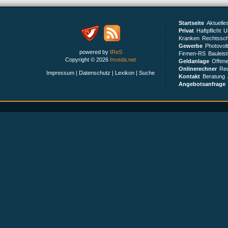
Startseite
Aktuelle
Privat
Haftpflicht
Un
Kranken
Rechtssch
Gewerbe
Photovol
powered by
IReS
Firmen-RS
Bauleis
Copyright © 2026
Inveda.net
Geldanlage
Offen
Onlinerechner
Rec
Impressum
|
Datenschutz
|
Lexikon
|
Suche
Kontakt
Beratung
Angebotsanfrage