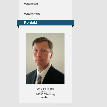
weiterlesen
weitere News
Kontakt
Kontakt
Jörg Semmling
Uferstr. 41
04838 Eilenburg
mehr...