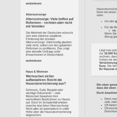
weiterlesen
Hausratversiche
Denn bei einem 
Altersvorsorge
mehr.
Altersvorsorge: Viele hoffen auf
Um den
g
Reformen – rechnen aber nicht
mit Vorteilen
Für die B
ca.
Die Mehrheit der Deutschen wünscht
Wenn Sie 
sich eine stärkere staatliche
Abzug gar
Förderung der privaten
Altersvorsorge. Gleichzeitig glauben
viele nicht, selbst von den geplanten
Reformen zu profitieren. Das zeigt
Liegt man jed
eine aktuelle Umfrage unter
nur
32.500 E
Erwachsenen in Deutschland.
rechnen, dass
Gehen wir dem 
weiterlesen
Versicheru
Euro
. Die Ve
Ihr Hausrat n
Haus & Wohnen
Wertsachen sicher
aufbewahren: Reicht die
Hausratversicherung aus?
Die oben gena
dass die oben 
Schmuck, Gold, Bargeld oder
Doch beachten 
wichtige Dokumente – viele
Menschen bewahren ihre
Denn manc
wertvollsten Besitztümer zu Hause
viele Jahr
auf. Doch im Schadenfall erleben
Oft biete
manche eine böse Überraschung:
Ökonomisc
Nicht alles ist automatisch in voller
Einrichtu
Höhe über die Hausratversicherung
abgesichert.