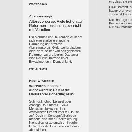
ein, dass sie ei
weiterlesen
Hinzu kommt, da
hauptverantwortl
sagen 51 Prozent
Altersvorsorge
Die Umfrage zei
Altersvorsorge: Viele hoffen auf
Prozent auf die
Reformen – rechnen aber nicht
nur die Absiche
mit Vorteilen
Die Mehrheit der Deutschen wünscht
sich eine stärkere staatliche
Förderung der privaten
Altersvorsorge. Gleichzeitig glauben
viele nicht, selbst von den geplanten
Reformen zu profitieren. Das zeigt
eine aktuelle Umfrage unter
Erwachsenen in Deutschland.
weiterlesen
Haus & Wohnen
Wertsachen sicher
aufbewahren: Reicht die
Hausratversicherung aus?
Schmuck, Gold, Bargeld oder
wichtige Dokumente – viele
Menschen bewahren ihre
wertvollsten Besitztümer zu Hause
auf. Doch im Schadenfall erleben
manche eine böse Überraschung:
Nicht alles ist automatisch in voller
Höhe über die Hausratversicherung
abgesichert.