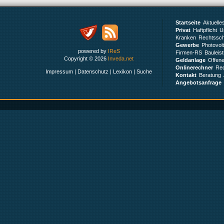
Startseite
Aktuelle
Privat
Haftpflicht
Un
Kranken
Rechtssch
Gewerbe
Photovol
powered by
IReS
Firmen-RS
Bauleis
Copyright © 2026
Inveda.net
Geldanlage
Offen
Onlinerechner
Rec
Impressum
|
Datenschutz
|
Lexikon
|
Suche
Kontakt
Beratung
Angebotsanfrage