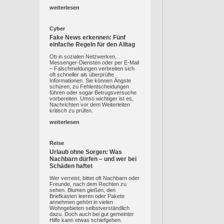
weiterlesen
Cyber
Fake News erkennen: Fünf
einfache Regeln für den Alltag
Ob in sozialen Netzwerken,
Messenger-Diensten oder per E-Mail
– Falschmeldungen verbreiten sich
oft schneller als überprüfte
Informationen. Sie können Ängste
schüren, zu Fehlentscheidungen
führen oder sogar Betrugsversuche
vorbereiten. Umso wichtiger ist es,
Nachrichten vor dem Weiterleiten
kritisch zu prüfen.
weiterlesen
Reise
Urlaub ohne Sorgen: Was
Nachbarn dürfen – und wer bei
Schäden haftet
Wer verreist, bittet oft Nachbarn oder
Freunde, nach dem Rechten zu
sehen. Blumen gießen, den
Briefkasten leeren oder Pakete
annehmen gehört in vielen
Wohngebieten selbstverständlich
dazu. Doch auch bei gut gemeinter
Hilfe kann etwas schiefgehen.