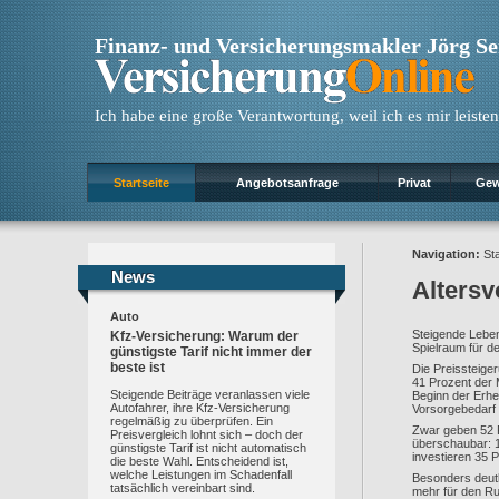
Finanz- und Versicherungsmakler Jörg S
Ich habe eine große Verantwortung, weil ich es mir leisten
Startseite
Angebotsanfrage
Privat
Gew
Navigation:
Sta
News
News
Altersv
Auto
Steigende Leben
Kfz-Versicherung: Warum der
Spielraum für d
günstigste Tarif nicht immer der
beste ist
Die Preissteige
41 Prozent der 
Steigende Beiträge veranlassen viele
Beginn der Erhe
Autofahrer, ihre Kfz-Versicherung
Vorsorgebedarf 
regelmäßig zu überprüfen. Ein
Zwar geben 52 P
Preisvergleich lohnt sich – doch der
überschaubar: 1
günstigste Tarif ist nicht automatisch
investieren 35 P
die beste Wahl. Entscheidend ist,
welche Leistungen im Schadenfall
Besonders deutl
tatsächlich vereinbart sind.
mehr für den Ru