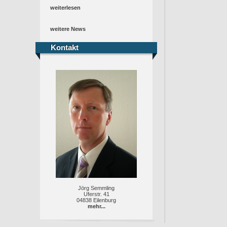
weiterlesen
weitere News
Kontakt
Kontakt
Jörg Semmling
Uferstr. 41
04838 Eilenburg
mehr...