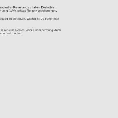
tandard im Ruhestand zu halten. Deshalb ist
rsorgung (bAV), private Rentenversicherungen,
ezielt zu schließen. Wichtig ist: Je früher man
l durch eine Renten- oder Finanzberatung. Auch
nterschied machen.