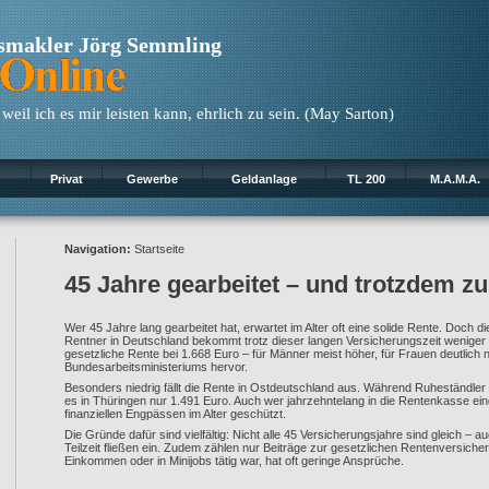
gsmakler Jörg Semmling
eil ich es mir leisten kann, ehrlich zu sein. (May Sarton)
Privat
Gewerbe
Geldanlage
TL 200
M.A.M.A.
Navigation:
Startseite
45 Jahre gearbeitet – und trotzdem z
Wer 45 Jahre lang gearbeitet hat, erwartet im Alter oft eine solide Rente. Doch di
Rentner in Deutschland bekommt trotz dieser langen Versicherungszeit weniger al
gesetzliche Rente bei 1.668 Euro – für Männer meist höher, für Frauen deutlich 
Bundesarbeitsministeriums hervor.
Besonders niedrig fällt die Rente in Ostdeutschland aus. Während Ruheständler 
es in Thüringen nur 1.491 Euro. Auch wer jahrzehntelang in die Rentenkasse einge
finanziellen Engpässen im Alter geschützt.
Die Gründe dafür sind vielfältig: Nicht alle 45 Versicherungsjahre sind gleich – a
Teilzeit fließen ein. Zudem zählen nur Beiträge zur gesetzlichen Rentenversiche
Einkommen oder in Minijobs tätig war, hat oft geringe Ansprüche.