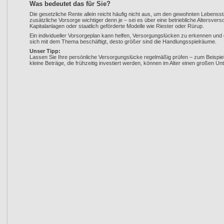
Was bedeutet das für Sie?
Die gesetzliche Rente allein reicht häufig nicht aus, um den gewohnten Lebenss
zusätzliche Vorsorge wichtiger denn je – sei es über eine betriebliche Altersve
Kapitalanlagen oder staatlich geförderte Modelle wie Riester oder Rürup.
Ein individueller Vorsorgeplan kann helfen, Versorgungslücken zu erkennen und g
sich mit dem Thema beschäftigt, desto größer sind die Handlungsspielräume.
Unser Tipp:
Lassen Sie Ihre persönliche Versorgungslücke regelmäßig prüfen – zum Beispie
kleine Beträge, die frühzeitig investiert werden, können im Alter einen großen U