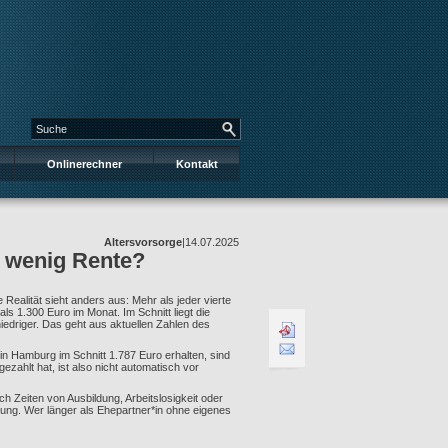
Onlinerechner
Kontakt
Altersvorsorge
|
14.07.2025
u wenig Rente?
e Realität sieht anders aus: Mehr als jeder vierte
s 1.300 Euro im Monat. Im Schnitt liegt die
niedriger. Das geht aus aktuellen Zahlen des
in Hamburg im Schnitt 1.787 Euro erhalten, sind
zahlt hat, ist also nicht automatisch vor
uch Zeiten von Ausbildung, Arbeitslosigkeit oder
rung. Wer länger als Ehepartner*in ohne eigenes