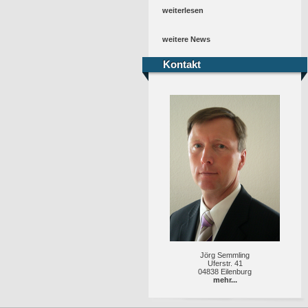
weiterlesen
weitere News
Kontakt
Kontakt
Jörg Semmling
Uferstr. 41
04838 Eilenburg
mehr...