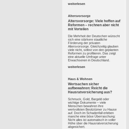
weiterlesen
Altersvorsorge
Altersvorsorge: Viele hoffen auf
Reformen – rechnen aber nicht
mit Vorteilen
Die Mehrheit der Deutschen wünscht
sich eine stärkere staatliche
Förderung der privaten
Altersvorsorge. Gleichzeitig glauben
viele nicht, selbst von den geplanten
Reformen zu profitieren. Das zeigt
eine aktuelle Umfrage unter
Erwachsenen in Deutschland.
weiterlesen
Haus & Wohnen
Wertsachen sicher
aufbewahren: Reicht die
Hausratversicherung aus?
Schmuck, Gold, Bargeld oder
wichtige Dokumente – viele
Menschen bewahren ihre
wertvollsten Besitztümer zu Hause
auf. Doch im Schadenfall erleben
manche eine böse Überraschung:
Nicht alles ist automatisch in voller
Höhe über die Hausratversicherung
abgesichert.