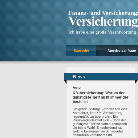
Finanz- und Versicherun
Ich habe eine große Verantwortung, w
Startseite
Angebotsanfrage
News
News
Auto
Kfz-Versicherung: Warum der
günstigste Tarif nicht immer der
beste ist
Steigende Beiträge veranlassen viele
Autofahrer, ihre Kfz-Versicherung
regelmäßig zu überprüfen. Ein
Preisvergleich lohnt sich – doch der
günstigste Tarif ist nicht automatisch
die beste Wahl. Entscheidend ist,
welche Leistungen im Schadenfall
tatsächlich vereinbart sind.