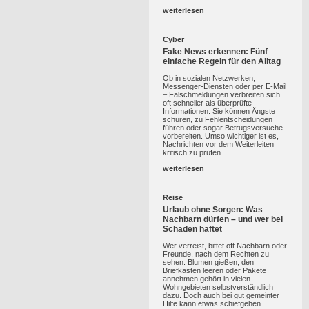
weiterlesen
Cyber
Fake News erkennen: Fünf
einfache Regeln für den Alltag
Ob in sozialen Netzwerken,
Messenger-Diensten oder per E-Mail
– Falschmeldungen verbreiten sich
oft schneller als überprüfte
Informationen. Sie können Ängste
schüren, zu Fehlentscheidungen
führen oder sogar Betrugsversuche
vorbereiten. Umso wichtiger ist es,
Nachrichten vor dem Weiterleiten
kritisch zu prüfen.
weiterlesen
Reise
Urlaub ohne Sorgen: Was
Nachbarn dürfen – und wer bei
Schäden haftet
Wer verreist, bittet oft Nachbarn oder
Freunde, nach dem Rechten zu
sehen. Blumen gießen, den
Briefkasten leeren oder Pakete
annehmen gehört in vielen
Wohngebieten selbstverständlich
dazu. Doch auch bei gut gemeinter
Hilfe kann etwas schiefgehen.